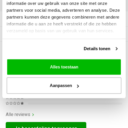
DELEN:
informatie over uw gebruik van onze site met onze
partners voor social media, adverteren en analyse. Deze
partners kunnen deze gegevens combineren met andere
Productomschrijving
informatie die u aan ze heeft verstrekt of die ze hebben
verzameld op basis van uw gebruik van hun services.
Tags
Details tonen
0
STERREN OP BASIS VAN
0
BEOORDELINGEN
0
Reviews
Alles toestaan
Aanpassen
Alle reviews