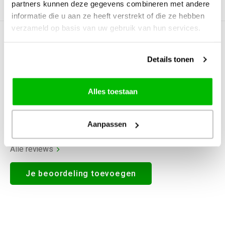
partners kunnen deze gegevens combineren met andere
Productomschrijving
informatie die u aan ze heeft verstrekt of die ze hebben
verzameld op basis van uw gebruik van hun services.
0
STERREN OP BASIS VAN
0
BEOORDELINGEN
Details tonen
0
Reviews
Alles toestaan
Aanpassen
Alle reviews
Je beoordeling toevoegen