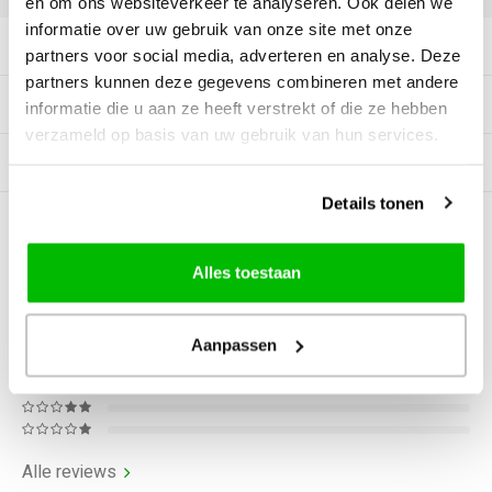
en om ons websiteverkeer te analyseren. Ook delen we
informatie over uw gebruik van onze site met onze
Productomschrijving
partners voor social media, adverteren en analyse. Deze
partners kunnen deze gegevens combineren met andere
Specificaties
informatie die u aan ze heeft verstrekt of die ze hebben
verzameld op basis van uw gebruik van hun services.
Gerelateerde producten
Details tonen
0
STERREN OP BASIS VAN
0
BEOORDELINGEN
Alles toestaan
0
Reviews
Aanpassen
Alle reviews