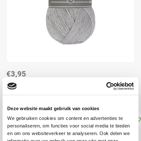
€3,95
DIRECT LEVERBAAR
100% microvezel acryl en naalddikte: 3-4 mm
Lees meer
Deze website maakt gebruik van cookies
We gebruiken cookies om content en advertenties te
Toevoegen aan winkelwagen
personaliseren, om functies voor social media te bieden
en om ons websiteverkeer te analyseren. Ook delen we
DELEN:
informatie over uw gebruik van onze site met onze