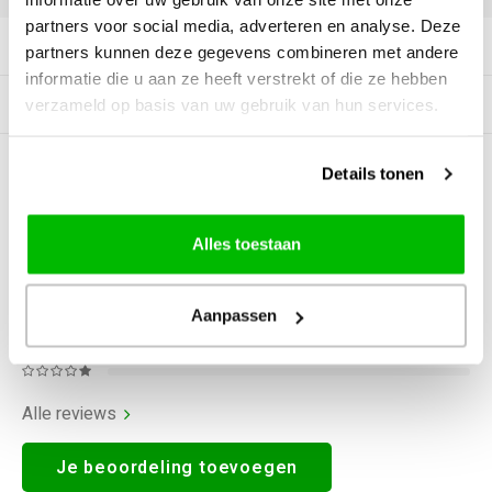
partners voor social media, adverteren en analyse. Deze
Productomschrijving
partners kunnen deze gegevens combineren met andere
informatie die u aan ze heeft verstrekt of die ze hebben
Specificaties
verzameld op basis van uw gebruik van hun services.
Details tonen
0
STERREN OP BASIS VAN
0
BEOORDELINGEN
0
Reviews
Alles toestaan
Aanpassen
Alle reviews
Je beoordeling toevoegen