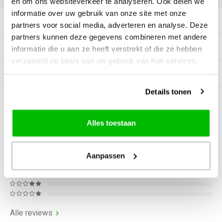
en om ons websiteverkeer te analyseren. Ook delen we
informatie over uw gebruik van onze site met onze
Productomschrijving
partners voor social media, adverteren en analyse. Deze
partners kunnen deze gegevens combineren met andere
Specificaties
informatie die u aan ze heeft verstrekt of die ze hebben
verzameld op basis van uw gebruik van hun services.
Gerelateerde producten
Details tonen
0
STERREN OP BASIS VAN
0
BEOORDELINGEN
Alles toestaan
0
Reviews
Aanpassen
Alle reviews