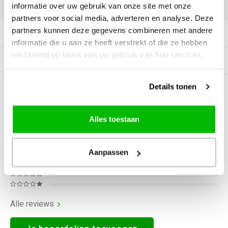
DELEN:
informatie over uw gebruik van onze site met onze
partners voor social media, adverteren en analyse. Deze
partners kunnen deze gegevens combineren met andere
Productomschrijving
informatie die u aan ze heeft verstrekt of die ze hebben
verzameld op basis van uw gebruik van hun services.
Gerelateerde producten
Details tonen
0
STERREN OP BASIS VAN
0
BEOORDELINGEN
0
Reviews
Alles toestaan
Aanpassen
Alle reviews