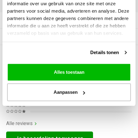
DELEN:
informatie over uw gebruik van onze site met onze
partners voor social media, adverteren en analyse. Deze
partners kunnen deze gegevens combineren met andere
Productomschrijving
informatie die u aan ze heeft verstrekt of die ze hebben
verzameld op basis van uw gebruik van hun services.
Gerelateerde producten
Details tonen
0
STERREN OP BASIS VAN
0
BEOORDELINGEN
0
Reviews
Alles toestaan
Aanpassen
Alle reviews