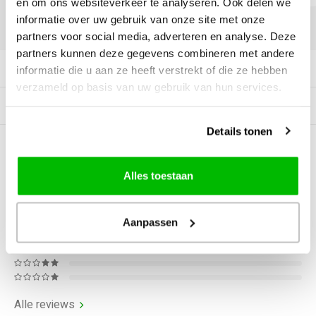
en om ons websiteverkeer te analyseren. Ook delen we
informatie over uw gebruik van onze site met onze
DELEN:
partners voor social media, adverteren en analyse. Deze
partners kunnen deze gegevens combineren met andere
Productomschrijving
informatie die u aan ze heeft verstrekt of die ze hebben
verzameld op basis van uw gebruik van hun services.
Gerelateerde producten
Details tonen
0
STERREN OP BASIS VAN
0
BEOORDELINGEN
Alles toestaan
0
Reviews
Aanpassen
Alle reviews