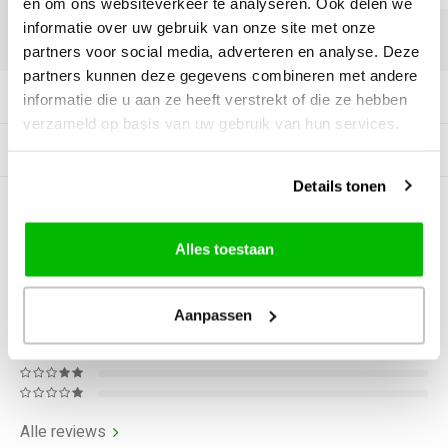
en om ons websiteverkeer te analyseren. Ook delen we
informatie over uw gebruik van onze site met onze
DELEN:
partners voor social media, adverteren en analyse. Deze
partners kunnen deze gegevens combineren met andere
Productomschrijving
informatie die u aan ze heeft verstrekt of die ze hebben
verzameld op basis van uw gebruik van hun services.
Gerelateerde producten
Details tonen
0
STERREN OP BASIS VAN
0
BEOORDELINGEN
Alles toestaan
0
Reviews
Aanpassen
Alle reviews