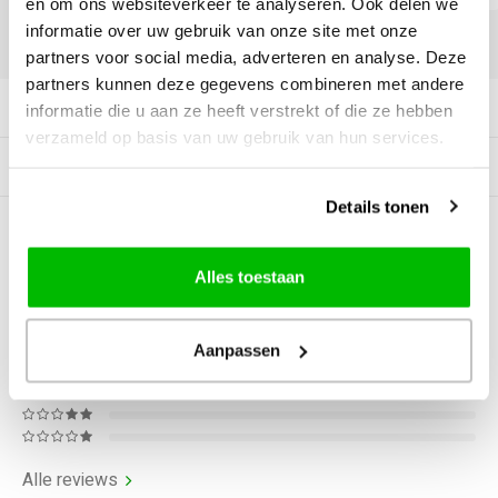
en om ons websiteverkeer te analyseren. Ook delen we
informatie over uw gebruik van onze site met onze
DELEN:
partners voor social media, adverteren en analyse. Deze
partners kunnen deze gegevens combineren met andere
Productomschrijving
informatie die u aan ze heeft verstrekt of die ze hebben
verzameld op basis van uw gebruik van hun services.
Gerelateerde producten
Details tonen
0
STERREN OP BASIS VAN
0
BEOORDELINGEN
Alles toestaan
0
Reviews
Aanpassen
Alle reviews