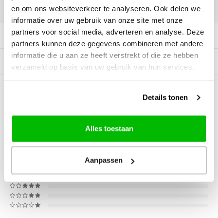
DELEN:
en om ons websiteverkeer te analyseren. Ook delen we
informatie over uw gebruik van onze site met onze
partners voor social media, adverteren en analyse. Deze
Productomschrijving
partners kunnen deze gegevens combineren met andere
informatie die u aan ze heeft verstrekt of die ze hebben
Specificaties
verzameld op basis van uw gebruik van hun services.
Gerelateerde producten
Details tonen
0
STERREN OP BASIS VAN
0
BEOORDELINGEN
Alles toestaan
0
Reviews
Aanpassen