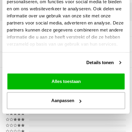
personaliseren, om functies voor social media te bieden
en om ons websiteverkeer te analyseren. Ook delen we
DELEN:
informatie over uw gebruik van onze site met onze
partners voor social media, adverteren en analyse. Deze
Productomschrijving
partners kunnen deze gegevens combineren met andere
informatie die u aan ze heeft verstrekt of die ze hebben
verzameld op basis van uw gebruik van hun services.
Specificaties
Gerelateerde producten
Details tonen
0
STERREN OP BASIS VAN
0
Alles toestaan
BEOORDELINGEN
0
Reviews
Aanpassen