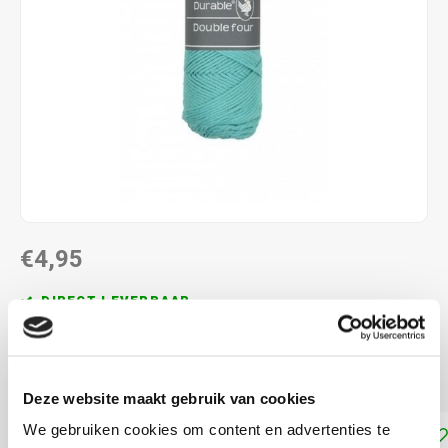
€4,95
DIRECT LEVERBAAR
100% katoen naalddikte: 4.5 - 5.0 mm. 100 gram per bol
Lees meer
Deze website maakt gebruik van cookies
We gebruiken cookies om content en advertenties te
Toevoegen aan winkelwagen