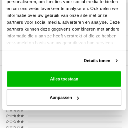
personaliseren, om functies voor social media te bieden
en om ons websiteverkeer te analyseren. Ook delen we
DELEN:
informatie over uw gebruik van onze site met onze
partners voor social media, adverteren en analyse. Deze
Productomschrijving
partners kunnen deze gegevens combineren met andere
informatie die u aan ze heeft verstrekt of die ze hebben
verzameld op basis van uw gebruik van hun services.
Specificaties
Gerelateerde producten
Details tonen
0
STERREN OP BASIS VAN
0
Alles toestaan
BEOORDELINGEN
0
Reviews
Aanpassen