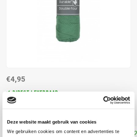
€4,95
DIRECT LEVERBAAR
100% katoen naalddikte: 4.5 - 5.0 mm. 100 gram per bol
Lees meer
Deze website maakt gebruik van cookies
We gebruiken cookies om content en advertenties te
Toevoegen aan winkelwagen