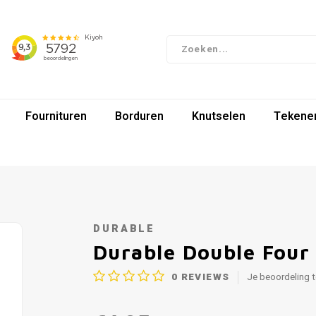
Fournituren
Borduren
Knutselen
Tekenen
DURABLE
Durable Double Four 
0
REVIEWS
Je beoordeling 