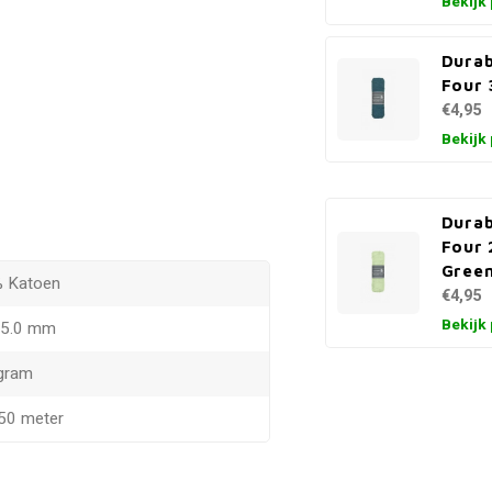
Bekijk
Durab
Four 
€4,95
Bekijk
Durab
Four 
Gree
 Katoen
€4,95
Bekijk
- 5.0 mm
gram
150 meter