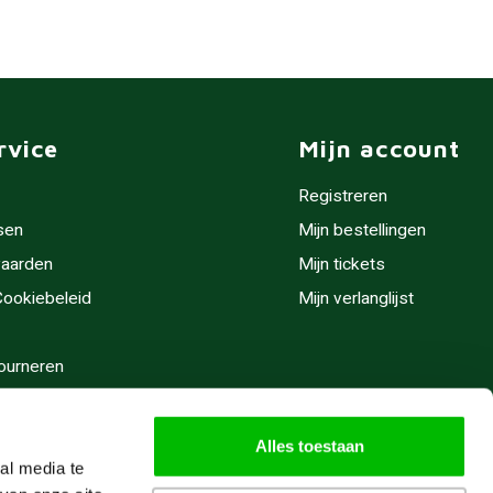
rvice
Mijn account
Registreren
sen
Mijn bestellingen
aarden
Mijn tickets
 Cookiebeleid
Mijn verlanglijst
ourneren
stijden
Alles toestaan
al media te