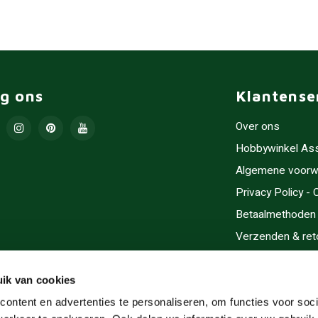
lg ons
Klantense
Over ons
Hobbywinkel As
Algemene voorw
Privacy Policy -
Betaalmethoden
Verzenden & ret
Contact/Opening
Sitemap
ik van cookies
Cadeaubonnen
ontent en advertenties te personaliseren, om functies voor soci