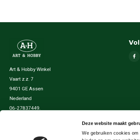
Vo
Art & Hobby Winkel
Vaart z.z. 7
9401 GE Assen
Nederland
06-27837449.
info(@)artenhobby.nl.
Deze website maakt gebru
We gebruiken cookies om c