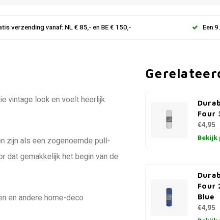
atis verzending vanaf: NL € 85,- en BE € 150,-
Een 9
Gerelateer
 vintage look en voelt heerlijk
Durab
Four 
€4,95
Bekijk
len zijn als een zogenoemde pull-
oor dat gemakkelijk het begin van de
Durab
Four 
ssen en andere home-deco
Blue
€4,95