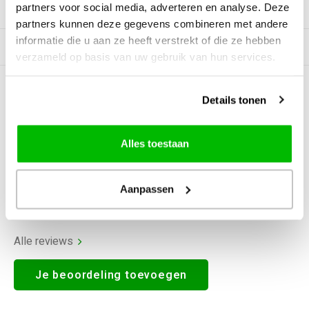
partners voor social media, adverteren en analyse. Deze
Productomschrijving
partners kunnen deze gegevens combineren met andere
informatie die u aan ze heeft verstrekt of die ze hebben
Gerelateerde producten
verzameld op basis van uw gebruik van hun services.
0
STERREN OP BASIS VAN
0
Details tonen
BEOORDELINGEN
0
Reviews
Alles toestaan
Aanpassen
Alle reviews
Je beoordeling toevoegen