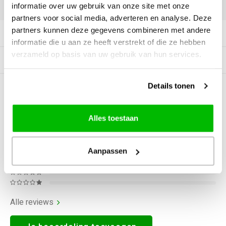
DELEN:
informatie over uw gebruik van onze site met onze
partners voor social media, adverteren en analyse. Deze
partners kunnen deze gegevens combineren met andere
Productomschrijving
informatie die u aan ze heeft verstrekt of die ze hebben
verzameld op basis van uw gebruik van hun services.
Gerelateerde producten
Details tonen
0
STERREN OP BASIS VAN
0
BEOORDELINGEN
0
Reviews
Alles toestaan
Aanpassen
Alle reviews