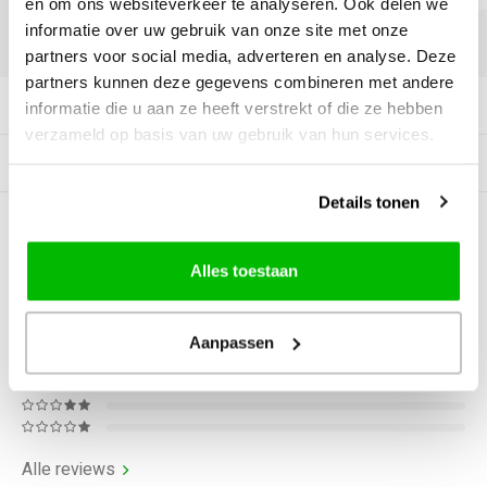
en om ons websiteverkeer te analyseren. Ook delen we
informatie over uw gebruik van onze site met onze
DELEN:
partners voor social media, adverteren en analyse. Deze
partners kunnen deze gegevens combineren met andere
Productomschrijving
informatie die u aan ze heeft verstrekt of die ze hebben
verzameld op basis van uw gebruik van hun services.
Gerelateerde producten
Details tonen
0
STERREN OP BASIS VAN
0
BEOORDELINGEN
Alles toestaan
0
Reviews
Aanpassen
Alle reviews