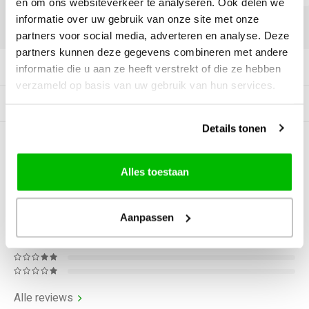
en om ons websiteverkeer te analyseren. Ook delen we
informatie over uw gebruik van onze site met onze
DELEN:
partners voor social media, adverteren en analyse. Deze
partners kunnen deze gegevens combineren met andere
Productomschrijving
informatie die u aan ze heeft verstrekt of die ze hebben
verzameld op basis van uw gebruik van hun services.
Gerelateerde producten
Details tonen
0
STERREN OP BASIS VAN
0
BEOORDELINGEN
Alles toestaan
0
Reviews
Aanpassen
Alle reviews