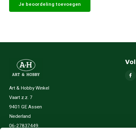
Je beoordeling toevoegen
Vo
Art & Hobby Winkel
Vaart z.z. 7
9401 GE Assen
Nederland
06-27837449.
info(@)artenhobby.nl.