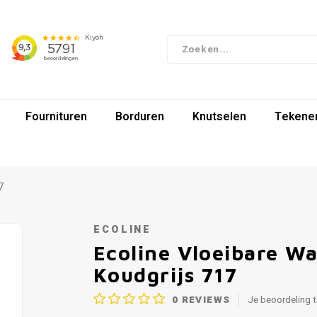
Fournituren
Borduren
Knutselen
Tekenen
7
ECOLINE
Ecoline Vloeibare Wa
Koudgrijs 717
0
REVIEWS
Je beoordeling 