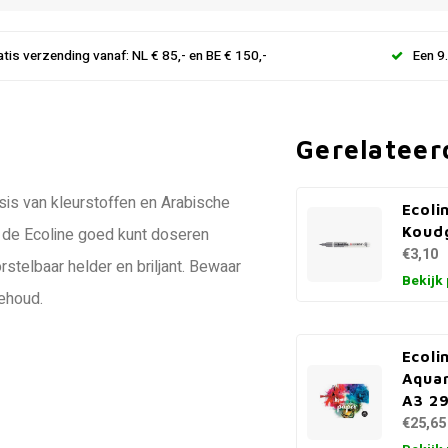
atis verzending vanaf: NL € 85,- en BE € 150,-
Een 9
Gerelateer
sis van kleurstoffen en Arabische
Ecoli
Koudg
e de Ecoline goed kunt doseren
€3,10
rstelbaar helder en briljant. Bewaar
Bekijk
ehoud.
Ecoli
Aquar
A3 29
€25,65