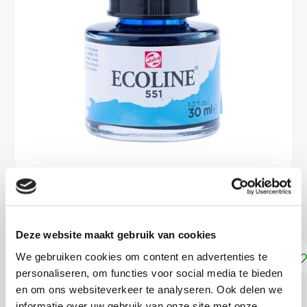
€4,15
DIRECT LEVERBAAR
Deze website maakt gebruik van cookies
Toevoegen aan winkelwagen
We gebruiken cookies om content en advertenties te
personaliseren, om functies voor social media te bieden
en om ons websiteverkeer te analyseren. Ook delen we
DELEN:
informatie over uw gebruik van onze site met onze