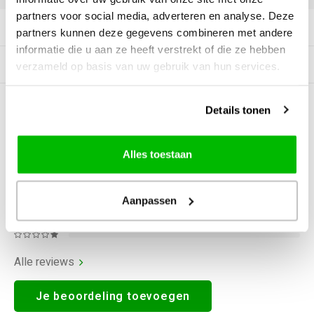
partners voor social media, adverteren en analyse. Deze
Productomschrijving
partners kunnen deze gegevens combineren met andere
informatie die u aan ze heeft verstrekt of die ze hebben
Gerelateerde producten
verzameld op basis van uw gebruik van hun services.
0
STERREN OP BASIS VAN
0
Details tonen
BEOORDELINGEN
0
Reviews
Alles toestaan
Aanpassen
Alle reviews
Je beoordeling toevoegen