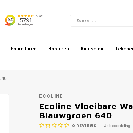
Fournituren
Borduren
Knutselen
Tekenen
 640
ECOLINE
Ecoline Vloeibare Wa
Blauwgroen 640
0
REVIEWS
Je beoordeling 