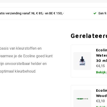
atis verzending vanaf: NL € 85,- en BE € 150,-
Een 9
Gerelateer
basis van kleurstoffen en
Ecoli
Water
 waarmee je de Ecoline goed kunt
30 ml
ijn onvoorstelbaar helder en
€4,15
 optimaal kleurbehoud.
Bekijk
Ecoli
Woud
€3,10