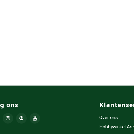
lg ons
Klantense
Over ons
Hobbywinkel As