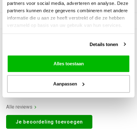
partners voor social media, adverteren en analyse. Deze
Productomschrijving
partners kunnen deze gegevens combineren met andere
informatie die u aan ze heeft verstrekt of die ze hebben
Gerelateerde producten
verzameld op basis van uw gebruik van hun services.
0
STERREN OP BASIS VAN
0
Details tonen
BEOORDELINGEN
0
Reviews
Alles toestaan
Aanpassen
Alle reviews
Je beoordeling toevoegen