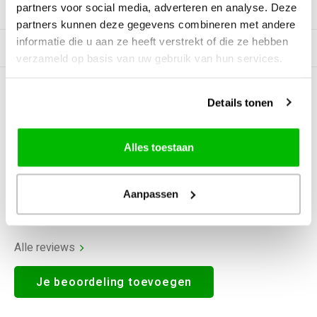
partners voor social media, adverteren en analyse. Deze
Productomschrijving
partners kunnen deze gegevens combineren met andere
informatie die u aan ze heeft verstrekt of die ze hebben
Gerelateerde producten
verzameld op basis van uw gebruik van hun services.
0
STERREN OP BASIS VAN
0
Details tonen
BEOORDELINGEN
0
Reviews
Alles toestaan
Aanpassen
Alle reviews
Je beoordeling toevoegen