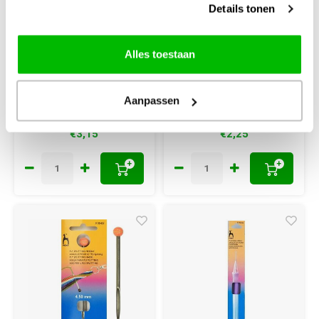
Details tonen
Pony Toerentellers
Pony Toerenteller
2.0 - 7.5 mm 2
7.5 - 10 mm Blauw
stuks
Alles toestaan
Aanpassen
€3,15
€2,25
+
+