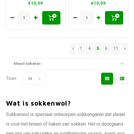
€10,99
€10,99
+
+
1
4
5
6
11
Meest bekeken
Toon:
24
Wat is sokkenwol?
Sokkenwol is speciaal ontworpen sokkengaren dat ideaal
is voor het breien of haken van sokken. Het is doorgaans
een mix van natuurlijke en synthetische vezels, zoals wol