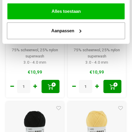
Alles toestaan
Lang Yarns
Lang Yarns
Lang Yarns Super
Lang Yarns Super
Soxx 150 gram 6
Soxx 150 gram 6
Aanpassen
draads Lichtroze
draads
Bordeauxrood
75% scheerwol, 25% nylon
75% scheerwol, 25% nylon
superwash
superwash
3.0 - 4.0 mm
3.0 - 4.0 mm
€10,99
€10,99
+
+