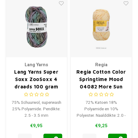
Lang Yarns
Regia
Lang Yarns Super
Regia Cotton Color
Soxx ZooSoxx 4
Springtime Mood
draads 100 gram
04082 More Sun
0427
75% Schuurwol, superwash
72% Katoen 18%
25% Polyamide. Pendikte:
Polyamide en 10%
2.5 - 3.5 mm
Polyester. Naalddikte: 2.0 -
3.0 mm
€9,95
€9,25