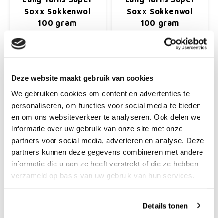
Soxx Sokkenwol
Soxx Sokkenwol
100 gram
100 gram
Donkerpaars 0090
Donkergroen
75% scheerwol, 25% nylon,
75% scheerwol, 25% nylon,
superwash.
superwash.
Pendikte: 2.5 - 3.5 mm
Pendikte: 2.5 - 3.5 mm
Deze website maakt gebruik van cookies
€8,95
€8,95
We gebruiken cookies om content en advertenties te
+
+
personaliseren, om functies voor social media te bieden
en om ons websiteverkeer te analyseren. Ook delen we
informatie over uw gebruik van onze site met onze
partners voor social media, adverteren en analyse. Deze
partners kunnen deze gegevens combineren met andere
informatie die u aan ze heeft verstrekt of die ze hebben
verzameld op basis van uw gebruik van hun services.
Details tonen