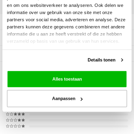
DELEN:
en om ons websiteverkeer te analyseren. Ook delen we
informatie over uw gebruik van onze site met onze
partners voor social media, adverteren en analyse. Deze
Productomschrijving
partners kunnen deze gegevens combineren met andere
informatie die u aan ze heeft verstrekt of die ze hebben
Specificaties
verzameld op basis van uw gebruik van hun services.
Gerelateerde producten
Details tonen
0
STERREN OP BASIS VAN
0
BEOORDELINGEN
Alles toestaan
0
Reviews
Aanpassen