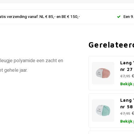
atis verzending vanaf: NL € 85,- en BE € 150,-
Een 9
Gerelateer
vleugje polyamide een zacht en
Lang 
nr 27
t gehele jaar.
€
€7,95
Bekijk
Lang 
nr 58
€
€7,95
Bekijk