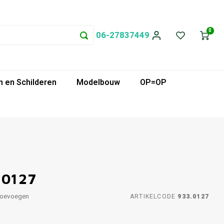
0
06-27837449
 en Schilderen
Modelbouw
OP=OP
 0127
toevoegen
ARTIKELCODE
933.0127