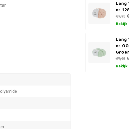
Lang 
ter
nr 12
€
€7,95
Bekijk
Lang 
nr 00
Groe
€
€7,95
Bekijk
olyamide
den