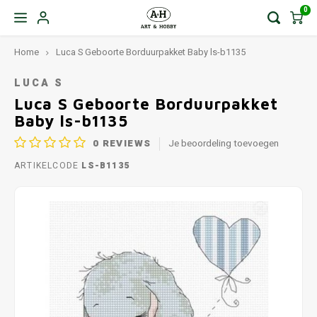
0
Home
Luca S Geboorte Borduurpakket Baby ls-b1135
LUCA S
Luca S Geboorte Borduurpakket
Baby ls-b1135
0
REVIEWS
Je beoordeling toevoegen
ARTIKELCODE
LS-B1135