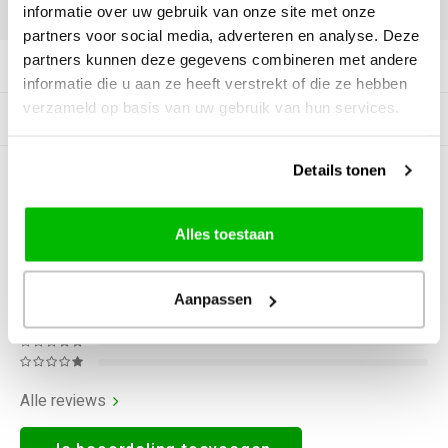
DELEN:
informatie over uw gebruik van onze site met onze
partners voor social media, adverteren en analyse. Deze
partners kunnen deze gegevens combineren met andere
Productomschrijving
informatie die u aan ze heeft verstrekt of die ze hebben
verzameld op basis van uw gebruik van hun services.
Gerelateerde producten
Details tonen
0
STERREN OP BASIS VAN
0
BEOORDELINGEN
0
Reviews
Alles toestaan
Aanpassen
Alle reviews