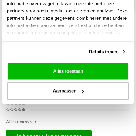
DELEN:
informatie over uw gebruik van onze site met onze
partners voor social media, adverteren en analyse. Deze
partners kunnen deze gegevens combineren met andere
Productomschrijving
informatie die u aan ze heeft verstrekt of die ze hebben
verzameld op basis van uw gebruik van hun services.
Gerelateerde producten
Details tonen
0
STERREN OP BASIS VAN
0
BEOORDELINGEN
0
Reviews
Alles toestaan
Aanpassen
Alle reviews