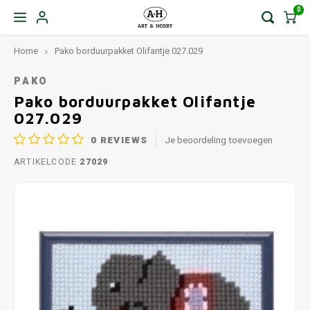
0
Home
Pako borduurpakket Olifantje 027.029
PAKO
Pako borduurpakket Olifantje
027.029
0
REVIEWS
Je beoordeling toevoegen
ARTIKELCODE
27029