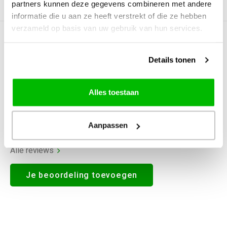
partners kunnen deze gegevens combineren met andere
Productomschrijving
informatie die u aan ze heeft verstrekt of die ze hebben
verzameld op basis van uw gebruik van hun services.
0
STERREN OP BASIS VAN
0
BEOORDELINGEN
Details tonen
0
Reviews
Alles toestaan
Aanpassen
Alle reviews
Je beoordeling toevoegen