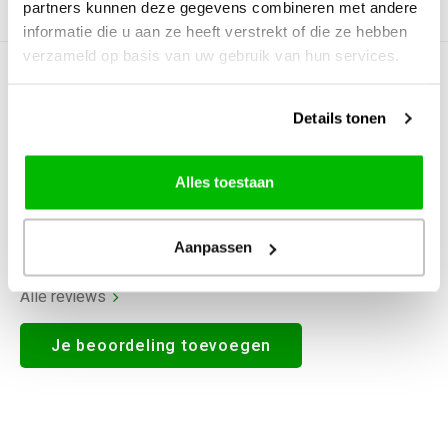
partners kunnen deze gegevens combineren met andere
Productomschrijving
informatie die u aan ze heeft verstrekt of die ze hebben
verzameld op basis van uw gebruik van hun services.
0
STERREN OP BASIS VAN
0
BEOORDELINGEN
Details tonen
0
Reviews
Alles toestaan
Aanpassen
Alle reviews
Je beoordeling toevoegen