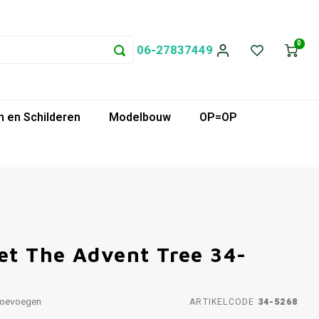
0
06-27837449
 en Schilderen
Modelbouw
OP=OP
t The Advent Tree 34-
toevoegen
ARTIKELCODE
34-5268