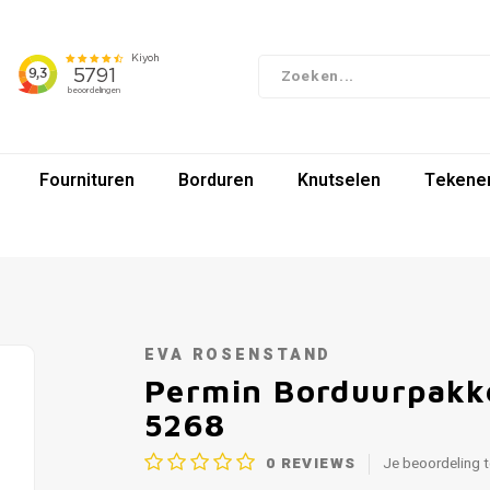
Fournituren
Borduren
Knutselen
Tekenen
EVA ROSENSTAND
Permin Borduurpakke
5268
0
REVIEWS
Je beoordeling 