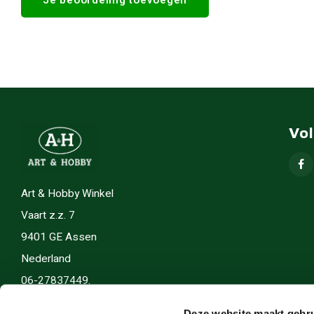
Vo
Art & Hobby Winkel
Vaart z.z. 7
9401 GE Assen
Nederland
06-27837449.
info(@)artenhobby.nl.
Deze website maakt gebru