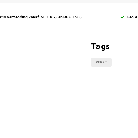
atis verzending vanaf: NL € 85,- en BE € 150,-
Een 9
Tags
KERST