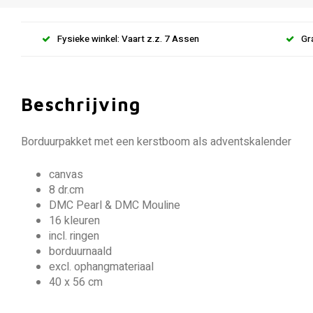
Fysieke winkel: Vaart z.z. 7 Assen
Gr
Beschrijving
Borduurpakket met een kerstboom als adventskalender
canvas
8 dr.cm
DMC Pearl & DMC Mouline
16 kleuren
incl. ringen
borduurnaald
excl. ophangmateriaal
40 x 56 cm