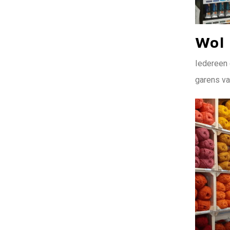
Wol 
Iedereen 
garens va