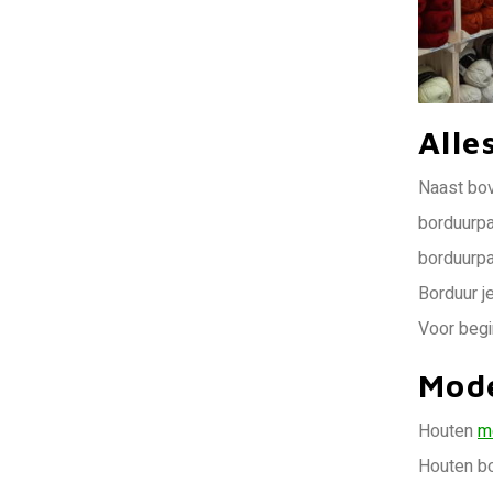
Alle
Naast bov
borduurpa
borduurpa
Borduur j
Voor begi
Mode
Houten
m
Houten bo