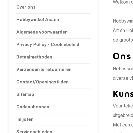
Welkom op
Over ons
Hobbywinkel Assen
Hobbywink
Art en Ho
Algemene voorwaarden
de groots
Privacy Policy - Cookiebeleid
Ons
Betaalmethoden
Het assor
Verzenden & retourneren
diverse v
Contact/Openingstijden
Kun
Sitemap
Voor teke
Cadeaubonnen
uitgebreid
Inlijsten
Met een g
Servicegebieden