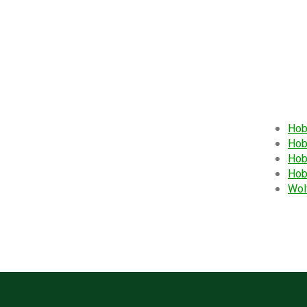
Hob
Hob
Hob
Hob
Wol