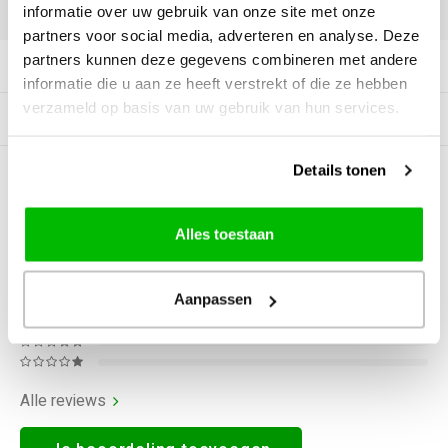
DELEN:
informatie over uw gebruik van onze site met onze
partners voor social media, adverteren en analyse. Deze
partners kunnen deze gegevens combineren met andere
Productomschrijving
informatie die u aan ze heeft verstrekt of die ze hebben
verzameld op basis van uw gebruik van hun services.
Gerelateerde producten
Details tonen
0
STERREN OP BASIS VAN
0
BEOORDELINGEN
0
Reviews
Alles toestaan
Aanpassen
Alle reviews