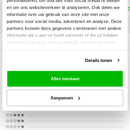
personaliseren, om functies voor social media te bieden
en om ons websiteverkeer te analyseren. Ook delen we
Toevoegen aan winkelwagen
informatie over uw gebruik van onze site met onze
partners voor social media, adverteren en analyse. Deze
DELEN:
partners kunnen deze gegevens combineren met andere
informatie die u aan ze heeft verstrekt of die ze hebben
Productomschrijving
verzameld op basis van uw gebruik van hun services.
Gerelateerde producten
Details tonen
5
STERREN OP BASIS VAN
2
Alles toestaan
BEOORDELINGEN
2
Reviews
Aanpassen