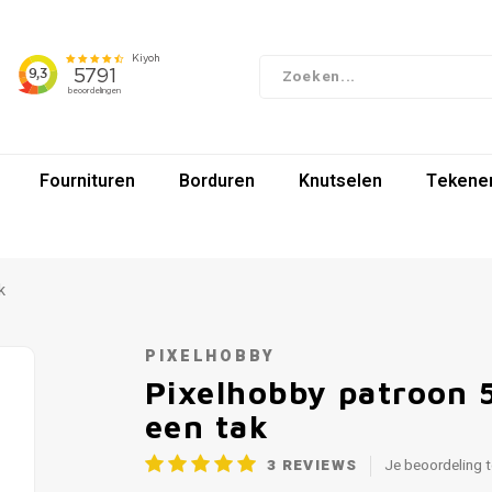
Fournituren
Borduren
Knutselen
Tekenen
k
PIXELHOBBY
Pixelhobby patroon 
een tak
3
REVIEWS
Je beoordeling 