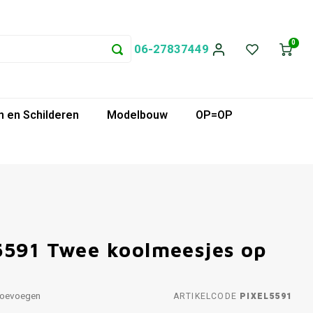
0
06-27837449
 en Schilderen
Modelbouw
OP=OP
5591 Twee koolmeesjes op
toevoegen
ARTIKELCODE
PIXEL5591