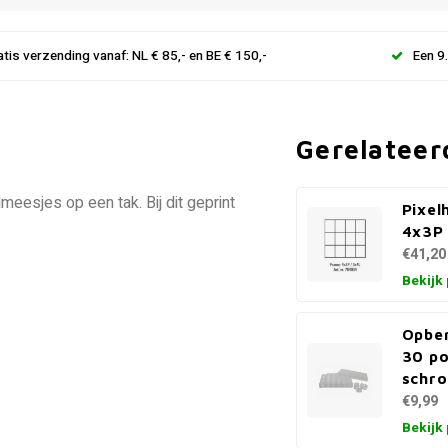
atis verzending vanaf: NL € 85,- en BE € 150,-
Een 9
Gerelateer
eesjes op een tak. Bij dit geprint
Pixel
4x3P
€41,20
Bekijk
Opbe
30 po
schro
€9,99
Bekijk