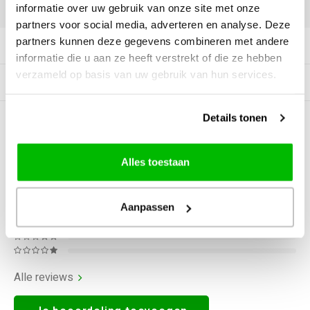
DELEN:
informatie over uw gebruik van onze site met onze
partners voor social media, adverteren en analyse. Deze
partners kunnen deze gegevens combineren met andere
Productomschrijving
informatie die u aan ze heeft verstrekt of die ze hebben
verzameld op basis van uw gebruik van hun services.
Gerelateerde producten
Details tonen
5
STERREN OP BASIS VAN
1
BEOORDELINGEN
1
Beoordelen
Alles toestaan
Aanpassen
Alle reviews