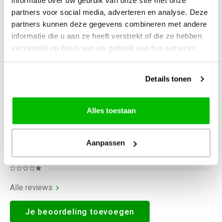
informatie over uw gebruik van onze site met onze
partners voor social media, adverteren en analyse. Deze
Tags
partners kunnen deze gegevens combineren met andere
informatie die u aan ze heeft verstrekt of die ze hebben
verzameld op basis van uw gebruik van hun services.
Gerelateerde producten
Details tonen
0
STERREN OP BASIS VAN
0
BEOORDELINGEN
0
Reviews
Alles toestaan
Aanpassen
Alle reviews
Je beoordeling toevoegen