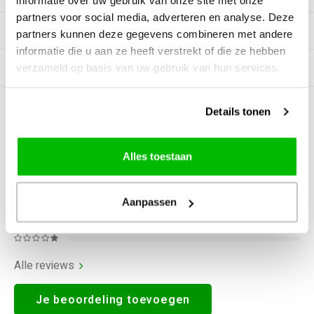
informatie over uw gebruik van onze site met onze
partners voor social media, adverteren en analyse. Deze
Tags
partners kunnen deze gegevens combineren met andere
informatie die u aan ze heeft verstrekt of die ze hebben
verzameld op basis van uw gebruik van hun services.
Gerelateerde producten
Details tonen
0
STERREN OP BASIS VAN
0
BEOORDELINGEN
0
Reviews
Alles toestaan
Aanpassen
Alle reviews
Je beoordeling toevoegen