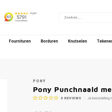
Fournituren
Borduren
Knutselen
Tekenen
PONY
Pony Punchnaald met
0
REVIEWS
Je beoordeling 