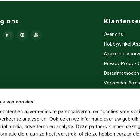
lg ons
Klantense
Over ons
Hobbywinkel As
Algemene voorw
Privacy Policy -
Betaalmethoden
Verzenden & ret
Contact/Opening
Sitemap
ik van cookies
Cadeaubonnen
ontent en advertenties te personaliseren, om functies voor soci
erkeer te analyseren. Ook delen we informatie over uw gebruik 
Inlijsten
cial media, adverteren en analyse. Deze partners kunnen deze
Servicegebieden
ormatie die u aan ze heeft verstrekt of die ze hebben verzameld