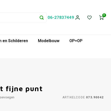
0
06-27837449
 en Schilderen
Modelbouw
OP=OP
 fijne punt
toevoegen
ARTIKELCODE
073.90042