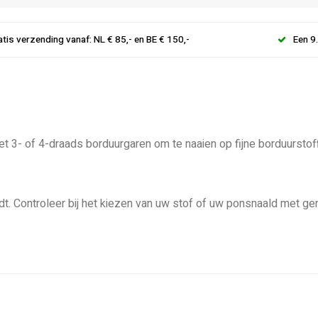
atis verzending vanaf: NL € 85,- en BE € 150,-
Een 9
t 3- of 4-draads borduurgaren om te naaien op fijne borduurstof
ijdt. Controleer bij het kiezen van uw stof of uw ponsnaald me