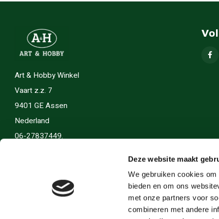
Vo
Art & Hobby Winkel
Vaart z.z. 7
9401 GE Assen
Nederland
06-27837449.
info(@)artenhobby.nl.
Deze website maakt gebru
We gebruiken cookies om c
bieden en om ons websitev
met onze partners voor so
combineren met andere inf