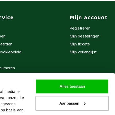
rvice
Mijn account
Registreren
sen
Mijn bestellingen
aarden
Mijn tickets
 Cookiebeleid
Mijn verlanglijst
ourneren
stijden
Alles toestaan
al media te
van onze site
Aanpassen
 gegevens
 op basis van