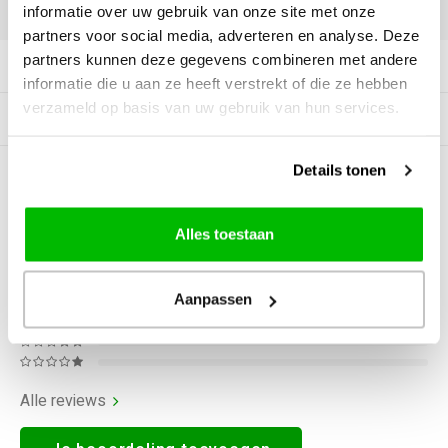
DELEN:
informatie over uw gebruik van onze site met onze
partners voor social media, adverteren en analyse. Deze
partners kunnen deze gegevens combineren met andere
Productomschrijving
informatie die u aan ze heeft verstrekt of die ze hebben
verzameld op basis van uw gebruik van hun services.
Gerelateerde producten
Details tonen
0
STERREN OP BASIS VAN
0
BEOORDELINGEN
0
Reviews
Alles toestaan
Aanpassen
Alle reviews