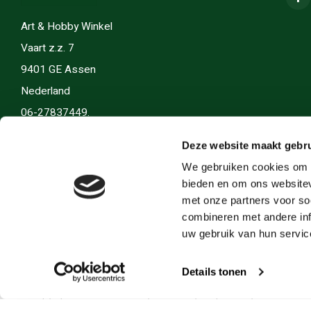
Art & Hobby Winkel
Vaart z.z. 7
9401 GE Assen
Nederland
06-27837449.
info(@)artenhobby.nl.
Deze website maakt gebru
We gebruiken cookies om c
bieden en om ons websitev
met onze partners voor so
combineren met andere inf
uw gebruik van hun servic
Details tonen
© Copyright 2026 Art en Hobby - Theme by
Shopmonkey