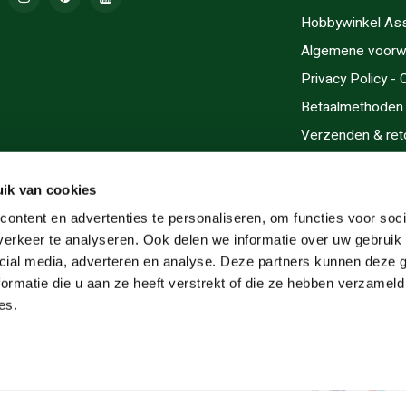
Hobbywinkel As
Algemene voorw
Privacy Policy -
Betaalmethoden
Verzenden & ret
Contact/Opening
Sitemap
ik van cookies
Cadeaubonnen
ontent en advertenties te personaliseren, om functies voor soci
erkeer te analyseren. Ook delen we informatie over uw gebruik 
Inlijsten
cial media, adverteren en analyse. Deze partners kunnen deze
Servicegebieden
ormatie die u aan ze heeft verstrekt of die ze hebben verzameld
RSS-feed
es.