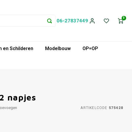
0
06-27837449
 en Schilderen
Modelbouw
OP=OP
2 napjes
toevoegen
ARTIKELCODE
575428