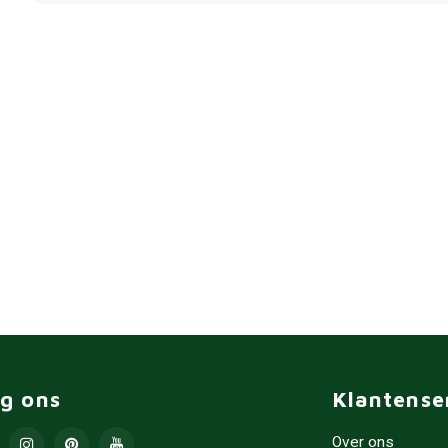
lg ons
Klantense
Over ons