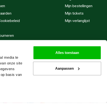
sen
Mijn bestellingen
aarden
Mijn tickets
 Cookiebeleid
Mijn verlanglijst
ourneren
stijden
Alles toestaan
al media te
van onze site
Aanpassen
 gegevens
 op basis van