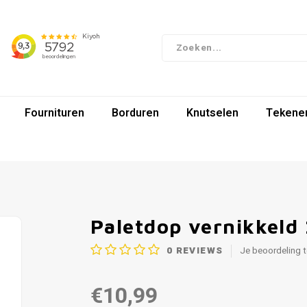
Fournituren
Borduren
Knutselen
Tekenen
Paletdop vernikkeld 
0
REVIEWS
Je beoordeling 
€10,99