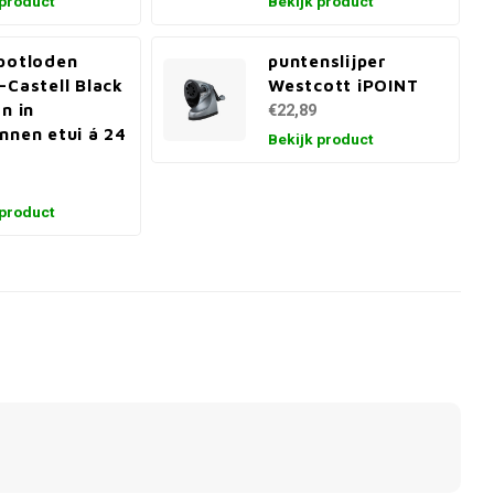
 product
Bekijk product
potloden
puntenslijper
-Castell Black
Westcott iPOINT
on in
€22,89
nnen etui á 24
Bekijk product
 product