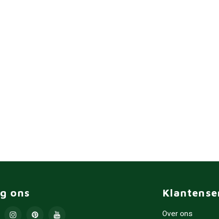
lg ons
Klantense
Over ons