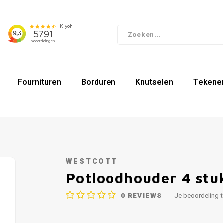
Fournituren
Borduren
Knutselen
Tekenen
WESTCOTT
Potloodhouder 4 stuk
0
REVIEWS
Je beoordeling 