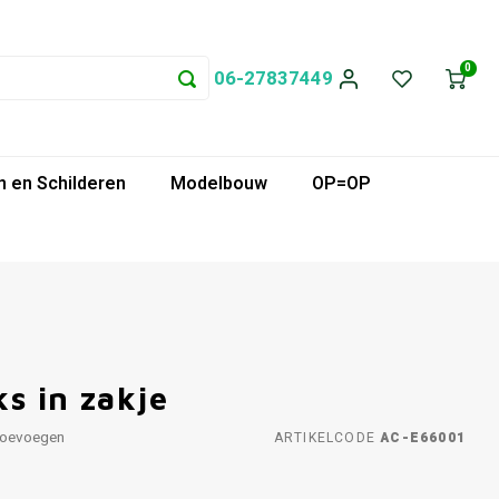
0
06-27837449
 en Schilderen
Modelbouw
OP=OP
s in zakje
toevoegen
ARTIKELCODE
AC-E66001