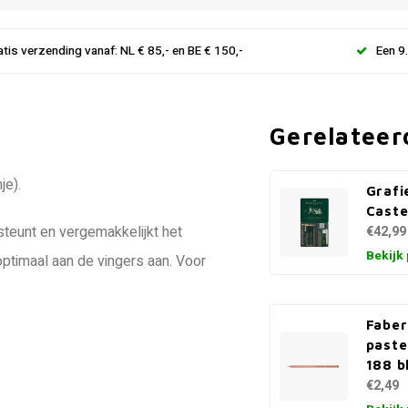
atis verzending vanaf: NL € 85,- en BE € 150,-
Een 9
Gerelateer
je).
Grafi
Caste
steunt en vergemakkelijkt het
€42,99
Bekijk
optimaal aan de vingers aan. Voor
Faber
paste
188 b
€2,49