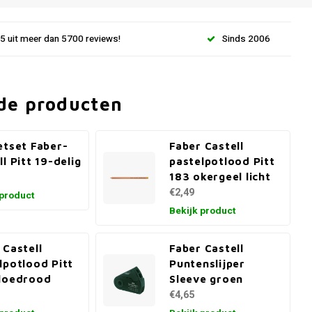
.5 uit meer dan 5700 reviews!
Sinds 2006
de producten
etset Faber-
Faber Castell
ll Pitt 19-delig
pastelpotlood Pitt
183 okergeel licht
€2,49
 product
Bekijk product
 Castell
Faber Castell
lpotlood Pitt
Puntenslijper
loedrood
Sleeve groen
€4,65