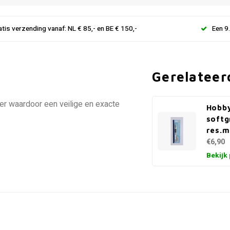
atis verzending vanaf: NL € 85,- en BE € 150,-
Een 9
Gerelateer
ger waardoor een veilige en exacte
Hobb
softgr
res.m
€6,90
Bekijk