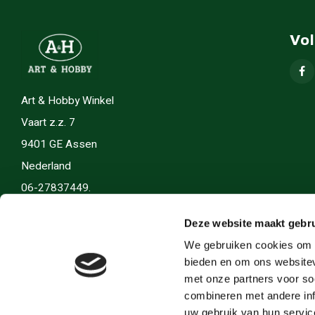
Vo
Art & Hobby Winkel
Vaart z.z. 7
9401 GE Assen
Nederland
06-27837449.
info(@)artenhobby.nl.
Deze website maakt gebru
We gebruiken cookies om c
bieden en om ons websitev
met onze partners voor so
combineren met andere inf
uw gebruik van hun servic