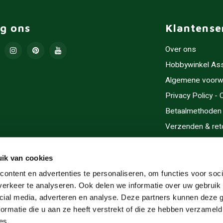
lg ons
Klantense
Over ons
Hobbywinkel As
Algemene voorw
Privacy Policy -
Betaalmethoden
Verzenden & ret
Contact/Opening
Sitemap
ik van cookies
Cadeaubonnen
ontent en advertenties te personaliseren, om functies voor soci
erkeer te analyseren. Ook delen we informatie over uw gebruik 
Inlijsten
cial media, adverteren en analyse. Deze partners kunnen deze
Servicegebieden
ormatie die u aan ze heeft verstrekt of die ze hebben verzameld
RSS-feed
es.