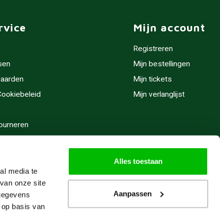
rvice
Mijn account
Registreren
sen
Mijn bestellingen
aarden
Mijn tickets
 Cookiebeleid
Mijn verlanglijst
ourneren
stijden
Alles toestaan
al media te
van onze site
Aanpassen
 gegevens
 op basis van