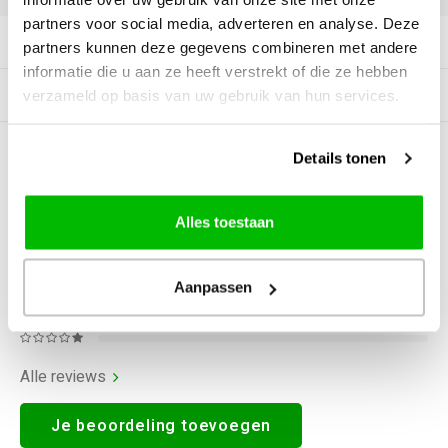
partners voor social media, adverteren en analyse. Deze
Productomschrijving
partners kunnen deze gegevens combineren met andere
informatie die u aan ze heeft verstrekt of die ze hebben
Gerelateerde producten
verzameld op basis van uw gebruik van hun services.
Details tonen
0
STERREN OP BASIS VAN
0
BEOORDELINGEN
0
Reviews
Alles toestaan
Aanpassen
Alle reviews
Je beoordeling toevoegen