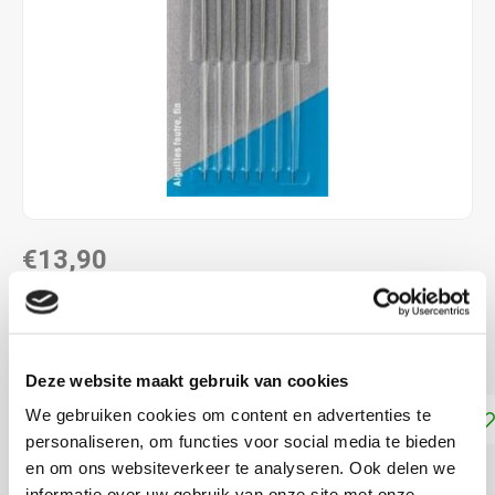
€13,90
DIRECT LEVERBAAR
7 losse fijne viltnaalden
Lees meer
Deze website maakt gebruik van cookies
We gebruiken cookies om content en advertenties te
Toevoegen aan winkelwagen
personaliseren, om functies voor social media te bieden
en om ons websiteverkeer te analyseren. Ook delen we
DELEN:
informatie over uw gebruik van onze site met onze