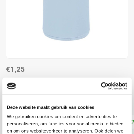
€1,25
DIRECT LEVERBAAR
Rammelaar voor het zelf breien en haken van knuffels
Lees meer
Deze website maakt gebruik van cookies
We gebruiken cookies om content en advertenties te
Toevoegen aan winkelwagen
personaliseren, om functies voor social media te bieden
en om ons websiteverkeer te analyseren. Ook delen we