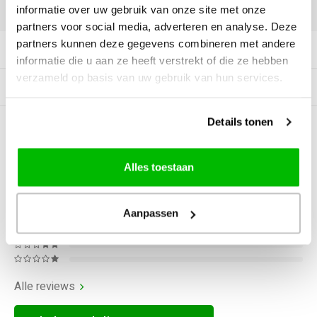
DELEN:
informatie over uw gebruik van onze site met onze
partners voor social media, adverteren en analyse. Deze
partners kunnen deze gegevens combineren met andere
Productomschrijving
informatie die u aan ze heeft verstrekt of die ze hebben
verzameld op basis van uw gebruik van hun services.
Gerelateerde producten
Details tonen
0
STERREN OP BASIS VAN
0
BEOORDELINGEN
Alles toestaan
0
Reviews
Aanpassen
Alle reviews