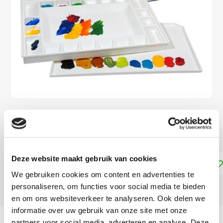
€29,99
NIET LEVERBAAR
Deze website maakt gebruik van cookies
Toevoegen aan winkelwagen
We gebruiken cookies om content en advertenties te
personaliseren, om functies voor social media te bieden
DELEN:
en om ons websiteverkeer te analyseren. Ook delen we
informatie over uw gebruik van onze site met onze
Productomschrijving
partners voor social media, adverteren en analyse. Deze