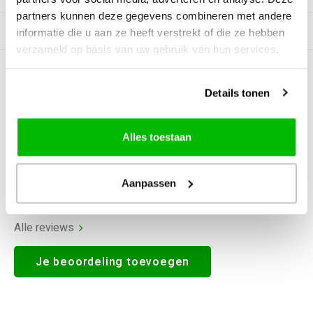
partners kunnen deze gegevens combineren met andere
Gerelateerde producten
informatie die u aan ze heeft verstrekt of die ze hebben
verzameld op basis van uw gebruik van hun services.
0
STERREN OP BASIS VAN
0
BEOORDELINGEN
Details tonen
0
Reviews
Alles toestaan
Aanpassen
Alle reviews
Je beoordeling toevoegen