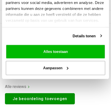
partners voor social media, adverteren en analyse. Deze
Productomschrijving
partners kunnen deze gegevens combineren met andere
informatie die u aan ze heeft verstrekt of die ze hebben
Gerelateerde producten
verzameld op basis van uw gebruik van hun services.
0
STERREN OP BASIS VAN
0
Details tonen
BEOORDELINGEN
0
Reviews
Alles toestaan
Aanpassen
Alle reviews
Je beoordeling toevoegen