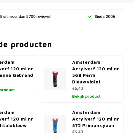
.5 uit meer dan 5700 reviews!
Sinds 2006
de producten
erdam
Amsterdam
verf 120 ml nr
Acrylverf 120 ml nr
ienna Gebrand
568 Perm
Blauwviolet
€6,40
 product
Bekijk product
erdam
Amsterdam
verf 120 ml nr
Acrylverf 120 ml nr
htaloblauw
572 Primaircyaan
€6,40