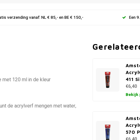
atis verzending vanaf: NL € 85,- en BE € 150,-
Een 9
Gerelateer
Amst
Acryl
 met 120 ml in de kleur
411 S
€6,40
Bekijk
kunt de acrylverf mengen met water,
Amst
Acryl
570 P
€6,40