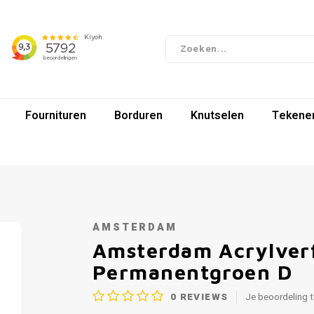
Fournituren
Borduren
Knutselen
Tekenen
D
AMSTERDAM
Amsterdam Acrylverf
Permanentgroen D
0
REVIEWS
Je beoordeling 