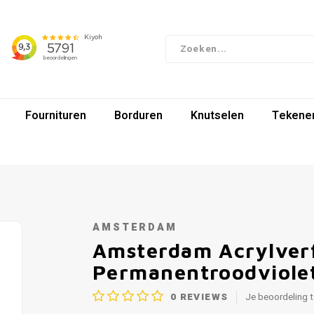
Fournituren
Borduren
Knutselen
Tekenen
AMSTERDAM
Amsterdam Acrylver
Permanentroodviole
0
REVIEWS
Je beoordeling 