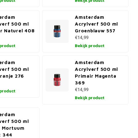
 product
Bekijk product
erdam
Amsterdam
verf 500 ml
Acrylverf 500 ml
r Naturel 408
Groenblauw 557
€14,99
 product
Bekijk product
erdam
Amsterdam
verf 500 ml
Acrylverf 500 ml
ranje 276
Primair Magenta
369
€14,99
 product
Bekijk product
erdam
verf 500 ml
t Mortuum
t 344