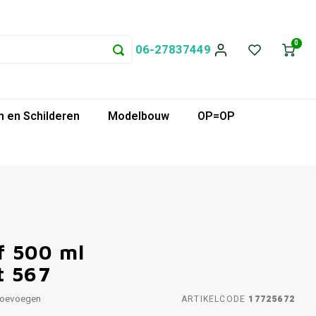
0
06-27837449
 en Schilderen
Modelbouw
OP=OP
f 500 ml
t 567
toevoegen
ARTIKELCODE
17725672