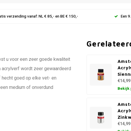
atis verzending vanaf: NL € 85,- en BE € 150,-
Een 9
Gerelateer
st u voor een zeer goede kwaliteit
Amst
Acryl
am acrylverf wordt zeer gewaardeerd
Sienn
f hecht goed op elke vet- en
€14,99
r, een medium of onverdund
Bekijk
Amst
Acryl
Zinkw
€14,99